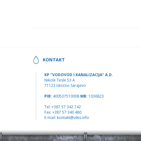
KONTAKT
KP "VODOVOD I KANALIZACIJA" A.D.
Nikole Tesle 53 A
71123 Istočno Sarajevo
PIB:
400537510008
MB:
1036823
Tel: +387 57 342 742
Fax: +387 57 340 480
E-mail:
kontakt@vikis.info