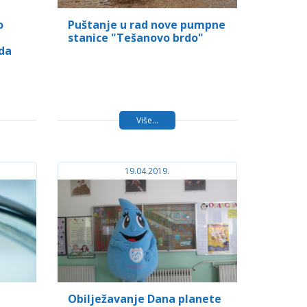
o
Puštanje u rad nove pumpne
stanice "Tešanovo brdo"
da
Više...
19.04.2019.
Obilježavanje Dana planete