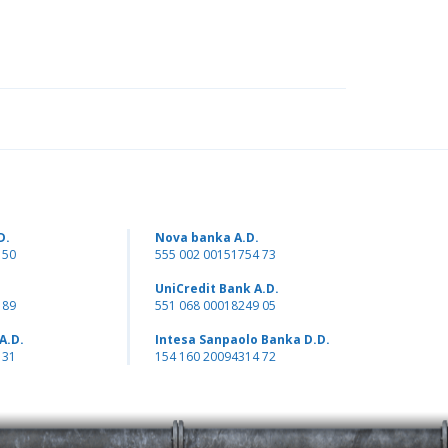
D.
Nova banka A.D.
 50
555 002 00151754 73
UniCredit Bank A.D.
 89
551 068 00018249 05
A.D.
Intesa Sanpaolo Banka D.D.
 31
154 160 20094314 72