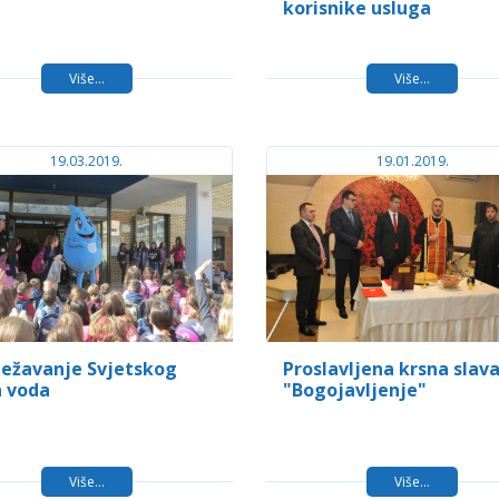
korisnike usluga
Više...
Više...
19.03.2019.
19.01.2019.
ježavanje Svjetskog
Proslavljena krsna slav
 voda
"Bogojavljenje"
Više...
Više...