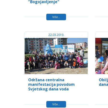
"Bogojavljenje"
Više...
22.03.2019.
Održana centralna
Obil
manifestacija povodom
dana
Svjetskog dana voda
Više...