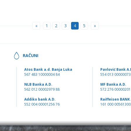
«
1
2
3
4
5
»
RAČUNI
Atos Bank a.d. Banja Luka
Pavlović Bank A.
567 483 10000004 84
554 013 00000073
NLB Banka A.D.
MF Banka A.D.
562 012 00002979 88
572 276 00000201
Addiko bank A.D.
Raiffeisen BANK 
552 004 00001256 76
161 000 00561300