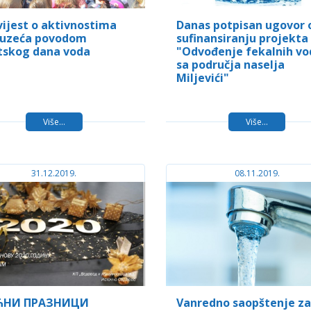
ijest o aktivnostima
Danas potpisan ugovor 
uzeća povodom
sufinansiranju projekta
tskog dana voda
"Odvođenje fekalnih vo
sa područja naselja
Miljevići"
Više...
Više...
31.12.2019.
08.11.2019.
ЋНИ ПРАЗНИЦИ
Vanredno saopštenje za