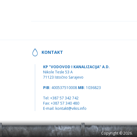
KONTAKT
KP "VODOVOD I KANALIZACIJA" A.D.
Nikole Tesle 53 A
71123 Istočno Sarajevo
PIB:
400537510008
MB:
1036823
Tel: +387 57 342 742
Fax: +387 57 340 480
E-mail:
kontakt@vikis.info
Copyright © 2026.