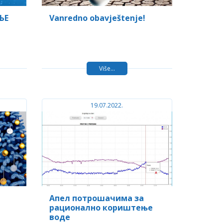
ЊЕ
Vanredno obavještenje!
Više...
19.07.2022.
Aпел потрошачима за
рационално кориштење
воде