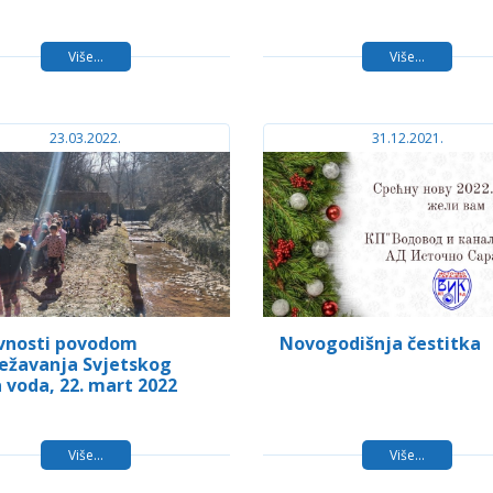
Više...
Više...
23.03.2022.
31.12.2021.
vnosti povodom
Novogodišnja čestitka
ježavanja Svjetskog
 voda, 22. mart 2022
Više...
Više...