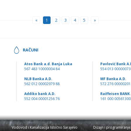
«
1
2
3
4
5
»
RAČUNI
Atos Bank a.d. Banja Luka
Pavlović Bank A.
567 483 10000004 84
554 013 00000073
NLB Banka A.D.
MF Banka A.D.
562 012 00002979 88
572 276 00000201
Addiko bank A.D.
Raiffeisen BANK 
552 004 00001256 76
161 000 00561300
Vodovod i Kanalizacija Istočno Sarajevo
Dizajn i programiranje