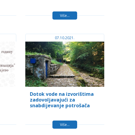
Više...
07.10.2021.
Dotok vode na izvorištima
zadovoljavajući za
snabdijevanje potrošača
Više...