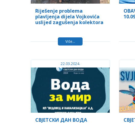
Riješenje problema
OBAV
plavljenja dijela Vojkovića
10.09
uslijed zagušenja kolektora
Više...
22.03.2024.
СВЈЕТСКИ ДАН ВОДА
СВЈ