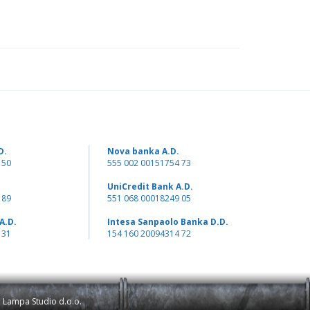
D.
Nova banka A.D.
 50
555 002 00151754 73
UniCredit Bank A.D.
 89
551 068 00018249 05
A.D.
Intesa Sanpaolo Banka D.D.
 31
154 160 20094314 72
: Lampa Studio d.o.o.