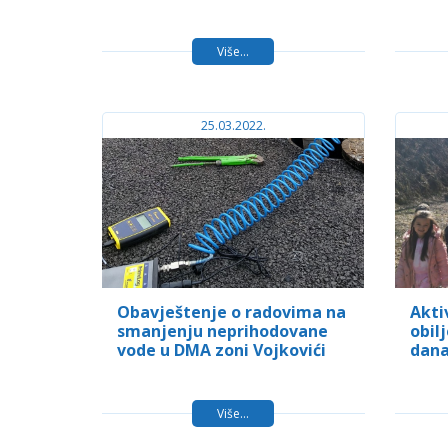
Više...
25.03.2022.
Obavještenje o radovima na
Akti
smanjenju neprihodovane
obil
vode u DMA zoni Vojkovići
dana
Više...