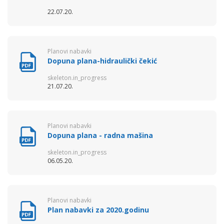
22.07.20.
Planovi nabavki
Dopuna plana-hidraulički čekić
skeleton.in_progress
21.07.20.
Planovi nabavki
Dopuna plana - radna mašina
skeleton.in_progress
06.05.20.
Planovi nabavki
Plan nabavki za 2020.godinu