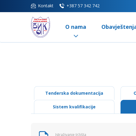
Kontakt
+387 57 342 742
O nama
Obavještenj
Tenderska dokumentacija
O
Sistem kvalifikacije
Istraživanje tržišta