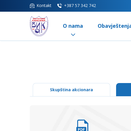
Kontakt
+387 57 342 742
O nama
Obavještenj
Skupština akcionara