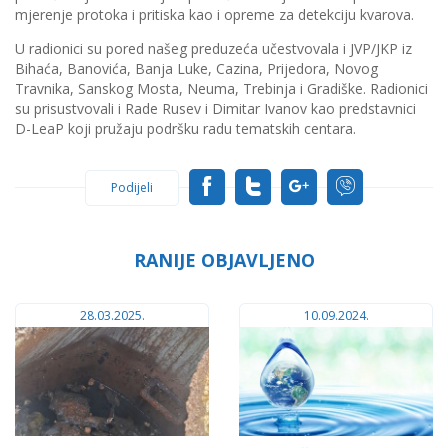
mjerenje protoka i pritiska kao i opreme za detekciju kvarova.
U radionici su pored našeg preduzeća učestvovala i JVP/JKP iz
Bihaća, Banovića, Banja Luke, Cazina, Prijedora, Novog
Travnika, Sanskog Mosta, Neuma, Trebinja i Gradiške. Radionici
su prisustvovali i Rade Rusev i Dimitar Ivanov kao predstavnici
D-LeaP koji pružaju podršku radu tematskih centara.
Podijeli
RANIJE OBJAVLJENO
28.03.2025.
10.09.2024.