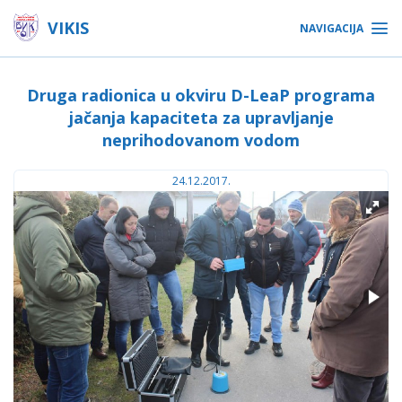
VIKIS
NAVIGACIJA
Druga radionica u okviru D-LeaP programa
jačanja kapaciteta za upravljanje
neprihodovanom vodom
24.12.2017.