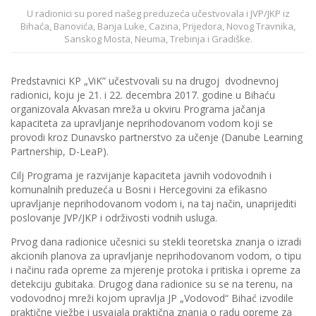
U radionici su pored našeg preduzeća učestvovala i JVP/JKP iz
Bihaća, Banovića, Banja Luke, Cazina, Prijedora, Novog Travnika,
Sanskog Mosta, Neuma, Trebinja i Gradiške.
Predstavnici KP „ViK” učestvovali su na drugoj dvodnevnoj
radionici, koju je 21. i 22. decembra 2017. godine u Bihaću
organizovala Akvasan mreža u okviru Programa jačanja
kapaciteta za upravljanje neprihodovanom vodom koji se
provodi kroz Dunavsko partnerstvo za učenje (Danube Learning
Partnership, D-LeaP).
Cilj Programa je razvijanje kapaciteta javnih vodovodnih i
komunalnih preduzeća u Bosni i Hercegovini za efikasno
upravljanje neprihodovanom vodom i, na taj način, unaprijediti
poslovanje JVP/JKP i održivosti vodnih usluga.
Prvog dana radionice učesnici su stekli teoretska znanja o izradi
akcionih planova za upravljanje neprihodovanom vodom, o tipu
i načinu rada opreme za mjerenje protoka i pritiska i opreme za
detekciju gubitaka. Drugog dana radionice su se na terenu, na
vodovodnoj mreži kojom upravlja JP „Vodovod“ Bihać izvodile
praktične vježbe i usvajala praktična znanja o radu opreme za